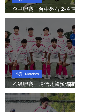
企甲聯賽：台中磐石 2-4 南市
台鋼
比賽 | Matches
乙級聯賽：陽信北競預備隊 5-
0 台中磐石預備隊