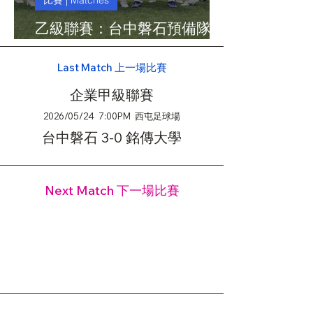
比賽 | Matches
乙級聯賽：台中磐石預備隊
0-2 銘傳Desafio
Last Match 上一場比賽
企業甲級聯賽
2026/05/24 7:00PM
西屯足球場
台中磐石 3-0 銘傳大學
Next Match 下一場比賽