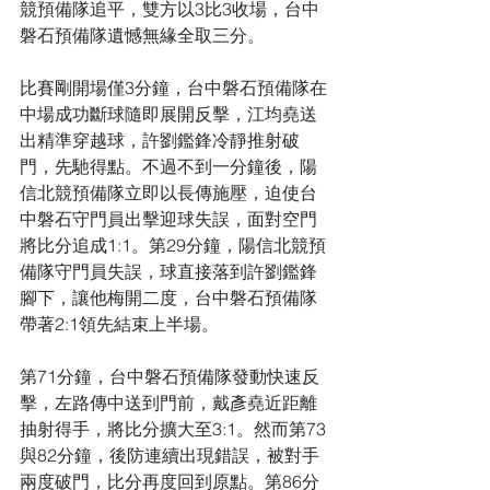
競預備隊追平，雙方以3比3收場，台中
磐石預備隊遺憾無緣全取三分。
比賽剛開場僅3分鐘，台中磐石預備隊在
中場成功斷球隨即展開反擊，江均堯送
出精準穿越球，許劉鑑鋒冷靜推射破
門，先馳得點。不過不到一分鐘後，陽
信北競預備隊立即以長傳施壓，迫使台
中磐石守門員出擊迎球失誤，面對空門
將比分追成1:1。第29分鐘，陽信北競預
備隊守門員失誤，球直接落到許劉鑑鋒
腳下，讓他梅開二度，台中磐石預備隊
帶著2:1領先結束上半場。
第71分鐘，台中磐石預備隊發動快速反
擊，左路傳中送到門前，戴彥堯近距離
抽射得手，將比分擴大至3:1。然而第73
與82分鐘，後防連續出現錯誤，被對手
兩度破門，比分再度回到原點。第86分