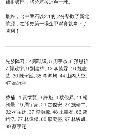
補射破門，將分差拉近至一球。
最終，台中磐石以2:1的比分擊敗了新北
航源，在隊史第一場企甲聯賽就拿下了
勝利！
先發陣容 : 2 鄭凱議, 5 周宇杰, 6 孫恩祈, 
7 龔致宇, 9 劉建緯, 12 李毓霖, 16 魏志
荃, 30 陳瑄廷, 35 李鴻均, 44 山內大空, 
47 高冠宇
替補 : 1 黃懷賢, 3 許魁, 4 蔡俊昇, 11 楊
朝景, 19 周宇豪, 21 古傑安, 27 施靖堂, 
32 柯岳廷, 37 梁顥騰, 48 王義友, 66 曾
畇浩, 77 林偉傑, 88 廖奕盛, 97 林駿凱, 
99 蔡宇翔