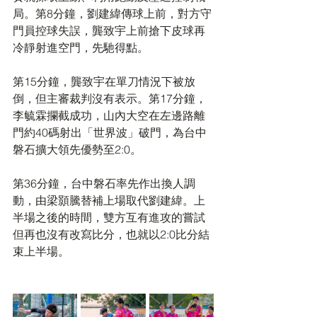
局。第8分鐘，劉建緯傳球上前，對方守
門員控球失誤，龔致宇上前搶下皮球再
冷靜射進空門，先馳得點。
第15分鐘，龔致宇在單刀情況下被放
倒，但主審裁判沒有表示。第17分鐘，
李毓霖攔截成功，山內大空在左邊路離
門約40碼射出「世界波」破門，為台中
磐石擴大領先優勢至2:0。
第36分鐘，台中磐石率先作出換人調
動，由梁顥騰替補上場取代劉建緯。上
半場之後的時間，雙方互有進攻的嘗試
但再也沒有改寫比分，也就以2:0比分結
束上半場。