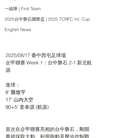
一線隊 | First Team
2025台中磐石國際盃 | 2025 TCRFC Int. Cup
English News
2025/08/17 臺中西屯足球場
企甲聯賽 Week 1
：
台中磐石 2-1 新北航
源
進球：
8‘ 龔致宇
17’ 山內大空
90+5' 
姜泰源 (航源)
首次在企甲聯賽亮相的台中磐石，剛開
賽就採取主動、利用跑動及壓迫控制戰