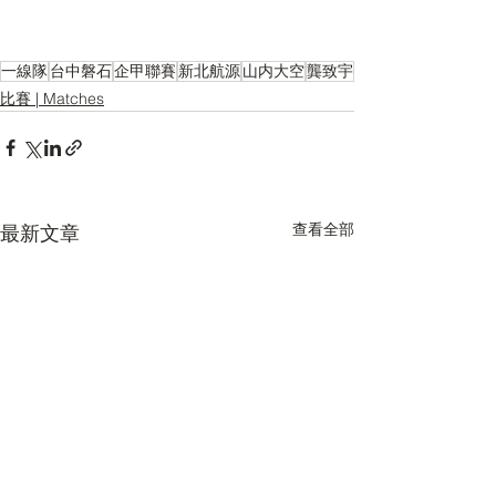
一線隊
台中磐石
企甲聯賽
新北航源
山内大空
龔致宇
比賽 | Matches
查看全部
最新文章