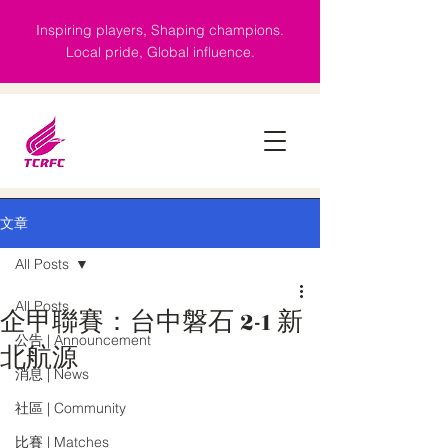
Inspiring players, Shaping champions.
Local pride, Global influence.
文章
All Posts
All Posts
企甲聯賽：台中磐石 2-1 新
公告 | Announcement
北航源
消息 | News
社區 | Community
比賽 | Matches