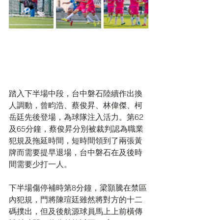
踏入下半場中段，台中磐石陸續作出換
人調動，曾畇浩、蔡俊昇、林偉傑、柯
岳廷先後登場，為球隊注入活力。第62
及65分鐘，蔡俊昇分別被裁判認為職業
犯規及拖延時間，短時間領到了兩張黃
牌而需要提早退場，台中磐石在及後時
間需要少打一人。
下半場傷停補時第8分鐘，梁顥騰在禁區
內犯規，門將陳瑄廷雖然將對方的十二
碼撲出，但及後航源球員馬上上前橫傳