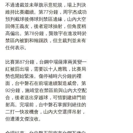
不過邊裁並未舉旗示意犯規，場上判決
維持比賽繼續。第77分鐘，周宇杰成功
預判截球後傳球到禁區邊緣，山內大空
回傳王義友，後者迎球抽射，但角度稍
高偏出。第78分鐘，龔致宇在進攻時於
禁區內被劉和翰踢跌，但主裁判並未有
任何表示。
比賽第87分鐘，台鋼中場薩庫兩黃變一
紅被罰出場，需要以十人應戰，比賽局
勢也開始緊湊。傷停補時六分鐘的𥚃
面，台中磐石在前場連續製造威脅。第
92分鐘，施靖堂在禁區前與山內大空配
合，後者送出穿越球，可惜劉建緯門前
射高。完場前，台中磐石掌握到絕佳的
二打一快攻機會，山內大空選擇吊射，
但遭潘文傑沒收。