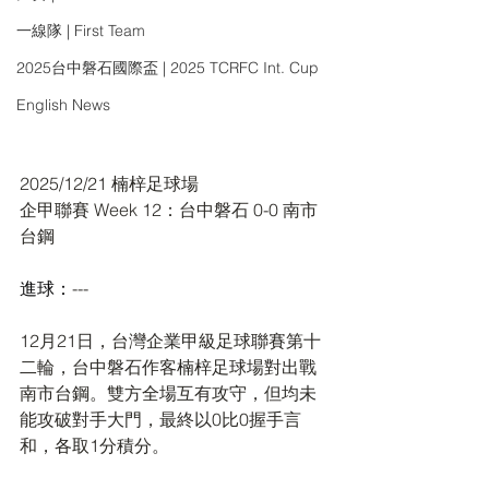
一線隊 | First Team
2025台中磐石國際盃 | 2025 TCRFC Int. Cup
English News
2025/12/21 
楠梓足球場
企甲聯賽 Week 12
：
台中磐石 0-0 南市
台鋼
進球：
---
12月21日，台灣企業甲級足球聯賽第十
二輪，台中磐石作客楠梓足球場對出戰
南市台鋼。雙方全場互有攻守，但均未
能攻破對手大門，最終以0比0握手言
和，各取1分積分。