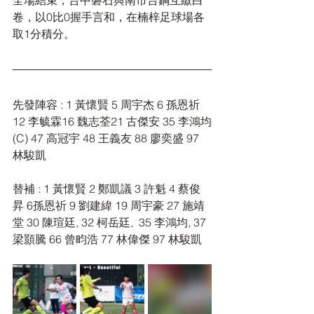
全場結束，台中磐石與南市台鋼互繳白
卷，以0比0握手言和，在楠梓足球場各
取1分積分。
先發陣容 : 1 黃懷賢 5 周宇杰 6 孫恩祈 
12 李毓霖16 魏志荃21 古傑安 35 李鴻均
(C) 47 高冠宇 48 王義友 88 廖奕盛 97 
林駿凱
替補 : 1 黃懷賢 2 鄭凱議 3 許魁 4 蔡俊
昇 6孫恩祈 9 劉建緯 19 周宇豪 27 施靖
堂 30 陳瑄廷, 32 柯岳廷,  35 李鴻均, 37 
梁顥騰 66 曾畇浩 77 林偉傑 97 林駿凱