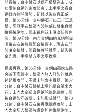
開賽後，台中磐石以穩守反擊為主，成
功限制台鋼的進攻節奏，上半場比賽台
鋼雖有控球優勢，卻難以製造真正威
脅。第35分鐘，台中磐石打出三打三反
擊，高冠宇在禁區內與陳威仁發生身體
接觸後倒地，但主裁判並未做出任何判
決。第39分鐘，南市台鋼由姚克錡與金
湘俊在右路短傳配合後傳中，班吉在門
前凌空抽射，但直接將球射高，錯失黃
金先機。半場雙方零比零收場。
易邊再戰，第55分鐘，台鋼由高銳左路
突破下底傳中，禁區內無人盯防的姚克
錡起腳攻門，不過未能命中目標。第67
分鐘，台中磐石替補上場的組合帶來火
花，山內大空送出穿越球給劉建緯，但
被台鋼防守破壞，未能形成射門。第73
分鐘，台中磐石右路再度組織攻勢，山
內大空切入禁區時遭劉和翰推撞倒地，