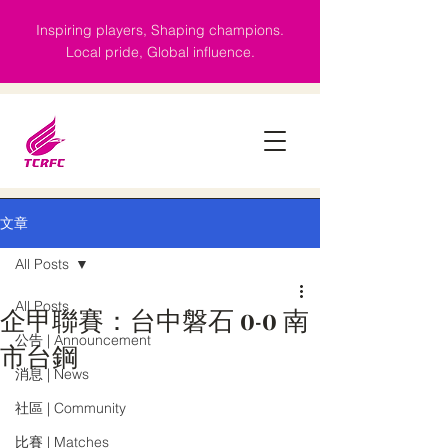
Inspiring players, Shaping champions.
Local pride, Global influence.
文章
All Posts
All Posts
企甲聯賽：台中磐石 0-0 南
公告 | Announcement
市台鋼
消息 | News
社區 | Community
比賽 | Matches