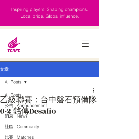
Inspiring players, Shaping champions.
Local pride, Global influence.
文章
All Posts
All Posts
乙級聯賽：台中磐石預備隊
公告 | Announcement
0-2 銘傳Desafio
消息 | News
社區 | Community
比賽 | Matches