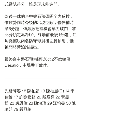
式嘗試得分，惟足球未能進門。
落後一球的台中磐石預備隊全力反撲，
惟攻勢同時令後防出現空隙，傷停補時
第6分鐘，傅鼎紘把握機會單刀破門，將
比分鎖定為2比0。終場前最後1分鐘，江
均堯擺脫兩名防守球員後左腳抽射，惟
被門將黃泊皓擋出。
最終台中磐石預備隊以0比2不敵銘傳
Desafio，主場吞下敗仗。
先發陣容 : 8 陳柏穎 13 陳柏崴(C) 14 李
偉綸 17 許劉鑑鋒 20 戴彥堯 22 黃昱
博 23 盧恩偉 28 陳治瑋 29 江均堯 30 陳
瑄廷 79 嚴冠侑