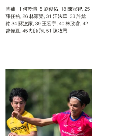
替補 : 1 何乾愷, 5 劉俊佑, 18 陳冠智, 25 
薛任祐, 26 林家樂, 31 汪法華, 33 許紘
銘 34 蔣汯家, 39 王宏宇, 40 林政睿, 42 
曾偉亘, 45 胡淯翔, 51 陳牧恩