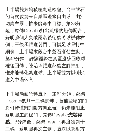
上半場雙方均積極創造機會。台中磐石
的首次攻勢來自禁區邊緣自由球，由江
均堯主罰，惟未能命中目標。第23分
鐘，銘傳Desafio打出流暢的短傳配合，
蘇明強個人突破兩名後衛後將球橫傳右
側，王俊丞跟進射門，可惜足球只打中
網側。上半場末段台中磐石漸佔主動，
第42分鐘，許劉鑑鋒在禁區邊緣回收球
權後回傳，陳治瑋跟進然後左腳抽射，
惟未能轉化為進球。上半場雙方以0比0
進入中場休息。
下半場局面急轉直下。第61分鐘，銘傳
Desafio獲判十二碼罰球，替補登場的門
將何乾愷雖判斷方向正確，仍未能阻止
蘇明強主罰破門，銘傳Desafio
先馳得
點
。3分鐘後，銘傳Desafio再度獲判十
二碼，蘇明強再次主罰，這次以挑射方