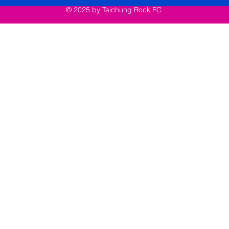
© 2025 by
Taichung Rock FC