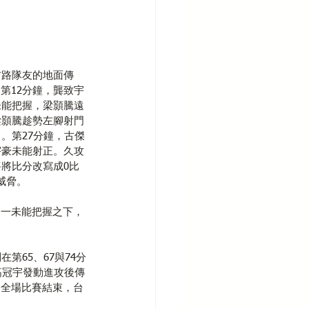
右路隊友的地面傳
第12分鐘，龔致宇
未能把握，梁顥騰遠
梁顥騰趁勢左腳射門
。第27分鐘，古傑
宇豪未能射正。久攻
將比分改寫成0比
威脅。
一一未能把握之下，
65、67與74分
高冠宇發動進攻後傳
終全場比賽結束，台