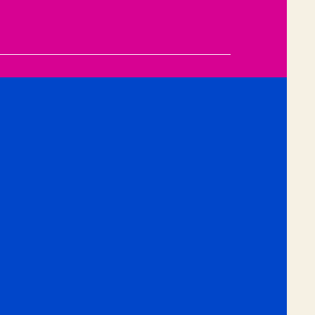
磐石雙隊出征2025全國
盃