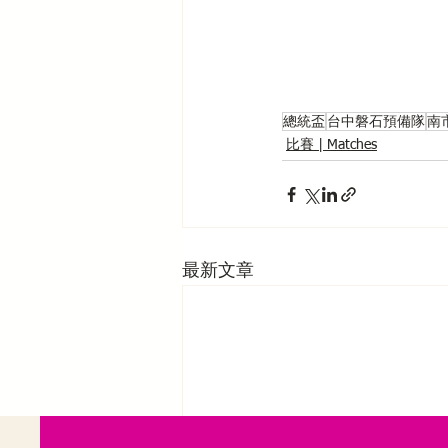
總統盃
台中磐石預備隊
南
比賽 | Matches
最新文章