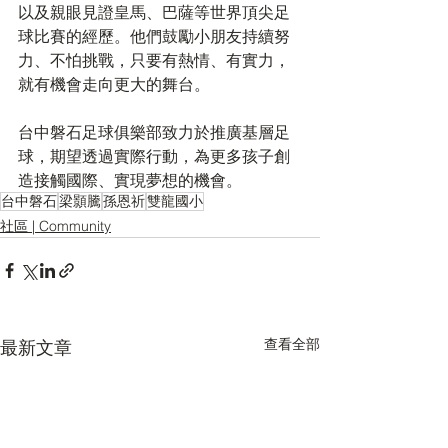
以及親眼見證皇馬、巴薩等世界頂尖足
球比賽的經歷。他們鼓勵小朋友持續努
力、不怕挑戰，只要有熱情、有實力，
就有機會走向更大的舞台。
台中磐石足球俱樂部致力於推廣基層足
球，期望透過實際行動，為更多孩子創
造接觸國際、實現夢想的機會。
台中磐石
梁顥騰
孫恩祈
雙龍國小
社區 | Community
查看全部
最新文章