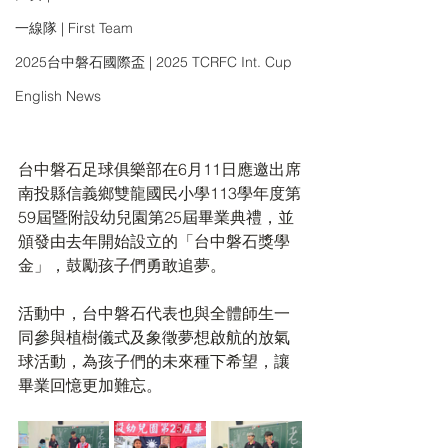
一線隊 | First Team
2025台中磐石國際盃 | 2025 TCRFC Int. Cup
English News
台中磐石足球俱樂部在6月11日應邀出席
南投縣信義鄉雙龍國民小學113學年度第
59屆暨附設幼兒園第25屆畢業典禮，並
頒發由去年開始設立的「台中磐石獎學
金」，鼓勵孩子們勇敢追夢。
活動中，台中磐石代表也與全體師生一
同參與植樹儀式及象徵夢想啟航的放氣
球活動，為孩子們的未來種下希望，讓
畢業回憶更加難忘。