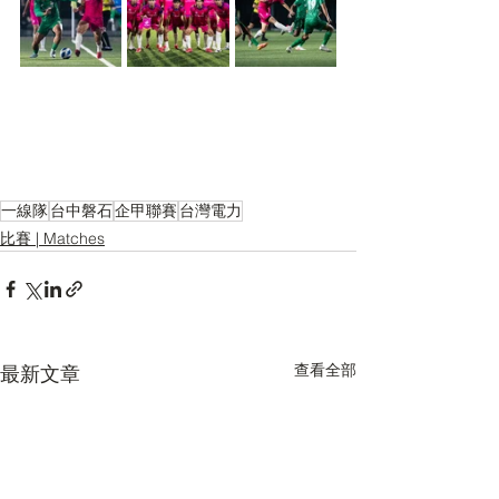
一線隊
台中磐石
企甲聯賽
台灣電力
比賽 | Matches
查看全部
最新文章