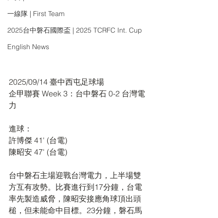
一線隊 | First Team
2025台中磐石國際盃 | 2025 TCRFC Int. Cup
English News
2025/09/14 臺中西屯足球場
企甲聯賽 Week 3
：
台中磐石 0-2 台灣電
力
進球：
許博傑 41' (台電)
陳昭安 47' (台電)
台中磐石主場迎戰台灣電力，上半場雙
方互有攻勢。比賽進行到17分鐘，台電
率先製造威脅，陳昭安接應角球頂出頭
槌，但未能命中目標。23分鐘，磐石馬